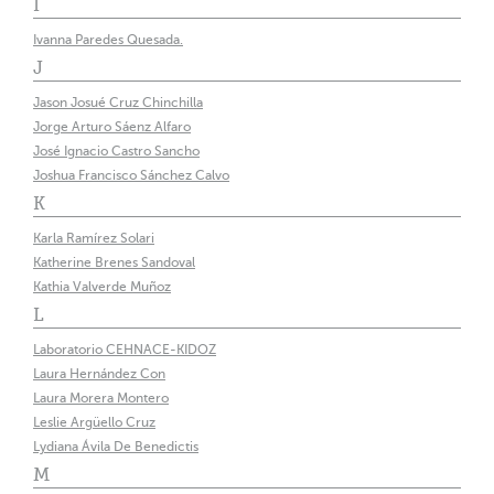
I
Ivanna Paredes Quesada.
J
Jason Josué Cruz Chinchilla
Jorge Arturo Sáenz Alfaro
José Ignacio Castro Sancho
Joshua Francisco Sánchez Calvo
K
Karla Ramírez Solari
Katherine Brenes Sandoval
Kathia Valverde Muñoz
L
Laboratorio CEHNACE-KIDOZ
Laura Hernández Con
Laura Morera Montero
Leslie Argüello Cruz
Lydiana Ávila De Benedictis
M