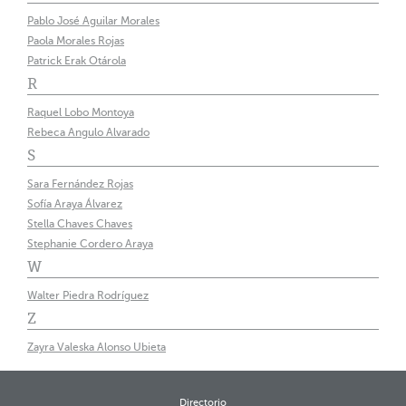
Pablo José Aguilar Morales
Paola Morales Rojas
Patrick Erak Otárola
R
Raquel Lobo Montoya
Rebeca Angulo Alvarado
S
Sara Fernández Rojas
Sofía Araya Álvarez
Stella Chaves Chaves
Stephanie Cordero Araya
W
Walter Piedra Rodríguez
Z
Zayra Valeska Alonso Ubieta
Directorio