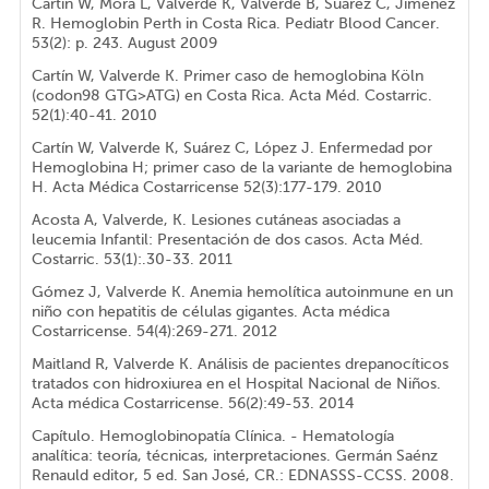
Cartín W, Mora L, Valverde K, Valverde B, Suárez C, Jiménez
R. Hemoglobin Perth in Costa Rica. Pediatr Blood Cancer.
53(2): p. 243. August 2009
Cartín W, Valverde K. Primer caso de hemoglobina Köln
(codon98 GTG>ATG) en Costa Rica. Acta Méd. Costarric.
52(1):40-41. 2010
Cartín W, Valverde K, Suárez C, López J. Enfermedad por
Hemoglobina H; primer caso de la variante de hemoglobina
H. Acta Médica Costarricense 52(3):177-179. 2010
Acosta A, Valverde, K. Lesiones cutáneas asociadas a
leucemia Infantil: Presentación de dos casos. Acta Méd.
Costarric. 53(1):.30-33. 2011
Gómez J, Valverde K. Anemia hemolítica autoinmune en un
niño con hepatitis de células gigantes. Acta médica
Costarricense. 54(4):269-271. 2012
Maitland R, Valverde K. Análisis de pacientes drepanocíticos
tratados con hidroxiurea en el Hospital Nacional de Niños.
Acta médica Costarricense. 56(2):49-53. 2014
Capítulo. Hemoglobinopatía Clínica. - Hematología
analítica: teoría, técnicas, interpretaciones. Germán Saénz
Renauld editor, 5 ed. San José, CR.: EDNASSS-CCSS. 2008.