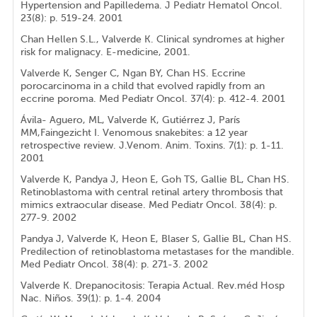
Hypertension and Papilledema. J Pediatr Hematol Oncol.
23(8): p. 519-24. 2001
Chan Hellen S.L., Valverde K. Clinical syndromes at higher
risk for malignacy. E-medicine, 2001.
Valverde K, Senger C, Ngan BY, Chan HS. Eccrine
porocarcinoma in a child that evolved rapidly from an
eccrine poroma. Med Pediatr Oncol. 37(4): p. 412-4. 2001
Ávila- Aguero, ML, Valverde K, Gutiérrez J, París
MM,Faingezicht I. Venomous snakebites: a 12 year
retrospective review. J.Venom. Anim. Toxins. 7(1): p. 1-11.
2001
Valverde K, Pandya J, Heon E, Goh TS, Gallie BL, Chan HS.
Retinoblastoma with central retinal artery thrombosis that
mimics extraocular disease. Med Pediatr Oncol. 38(4): p.
277-9. 2002
Pandya J, Valverde K, Heon E, Blaser S, Gallie BL, Chan HS.
Predilection of retinoblastoma metastases for the mandible.
Med Pediatr Oncol. 38(4): p. 271-3. 2002
Valverde K. Drepanocitosis: Terapia Actual. Rev.méd Hosp
Nac. Niños. 39(1): p. 1-4. 2004