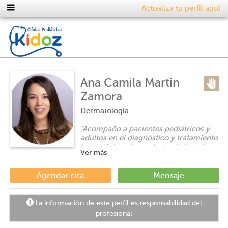
Actualiza tu perfil aquí
Ana Camila Martin
Zamora
Dermatología
"
Acompaño a pacientes pediátricos y
adultos en el diagnóstico y tratamiento
integral de enfermedades de la piel,
Ver más
con un enfoque empático,
individualizado y basado en evidencia.
"
Agendar cita
Mensaje
La información de este perfil es responsabilidad del
profesional