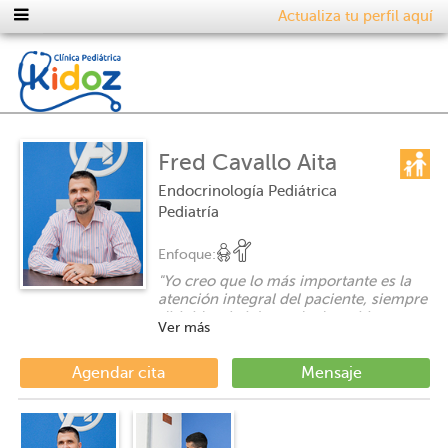
Actualiza tu perfil aquí
Fred Cavallo Aita
Endocrinología Pediátrica
Pediatría
Enfoque:
"
Yo creo que lo más importante es la
atención integral del paciente, siempre
dirigida a la búsqueda de su bienestar.
Ver más
Para lograrlo, es fundamental una
buena comunicación y por eso siento
muy importante el apoyo de todos los
Agendar cita
Mensaje
medios tecnológicos posibles.
"