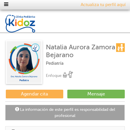
Actualiza tu perfil aquí
Natalia Aurora Zamora
Bejarano
Pediatría
Enfoque:
Agendar cita
Mensaje
La información de este perfil es responsabilidad del
profesional