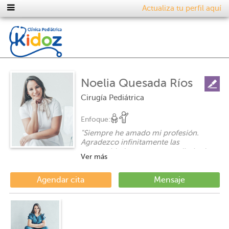
Actualiza tu perfil aquí
Noelia Quesada Ríos
Cirugía Pediátrica
Enfoque:
"
Siempre he amado mi profesión.
Agradezco infinitamente las
oportunidades que tengo a diario de
Ver más
ser parte de la vida de otras personas,
enfocando mis conocimientos en la
atención de la salud de la población
Agendar cita
Mensaje
pediátrica.
Soy madre, y esto me ha permitido ir
más lejos aún en lo trascendental, cada
vez que una familia necesita mi
colaboración.
"